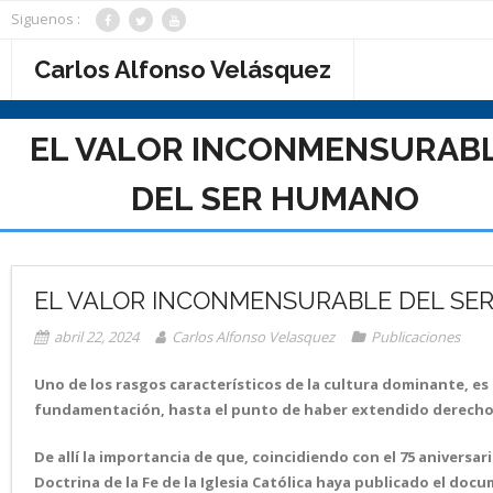
Saltar
Siguenos :
al
contenido
Carlos Alfonso Velásquez
EL VALOR INCONMENSURAB
DEL SER HUMANO
EL VALOR INCONMENSURABLE DEL SE
abril 22, 2024
Carlos Alfonso Velasquez
Publicaciones
Uno de los rasgos característicos de la cultura dominante, e
fundamentación, hasta el punto de haber extendido derechos 
De allí la importancia de que, coincidiendo con el 75 aniversa
Doctrina de la Fe de la Iglesia Católica haya publicado el do