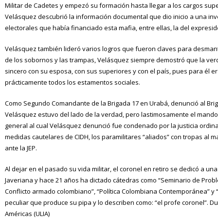
Militar de Cadetes y empezó su formación hasta llegar a los cargos supe
Velásquez descubrió la información documental que dio inicio a una inv
electorales que había financiado esta mafia, entre ellas, la del expres
Velásquez también lideró varios logros que fueron claves para desmantel
de los sobornos y las trampas, Velásquez siempre demostró que la verda
sincero con su esposa, con sus superiores y con el país, pues para él e
prácticamente todos los estamentos sociales.
Como Segundo Comandante de la Brigada 17 en Urabá, denunció al Brigad
Velásquez estuvo del lado de la verdad, pero lastimosamente el mando m
general al cual Velásquez denunció fue condenado por la justicia ordina
medidas cautelares de CIDH, los paramilitares “aliados” con tropas al m
ante la JEP.
Al dejar en el pasado su vida militar, el coronel en retiro se dedicó a
Javeriana y hace 21 años ha dictado cátedras como “Seminario de Problem
Conflicto armado colombiano”, “Política Colombiana Contemporánea” y “É
peculiar que produce su pipa y lo describen como: “el profe coronel”. D
Américas (ULIA)