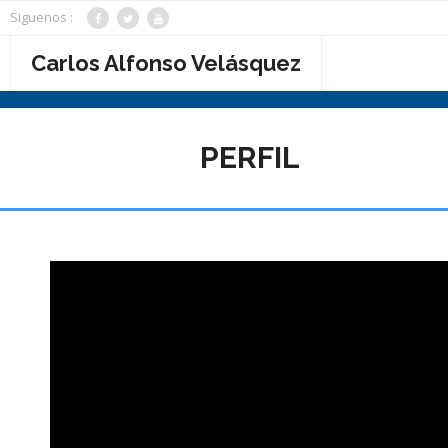
Saltar
Siguenos :
al
contenido
Carlos Alfonso Velásquez
PERFIL