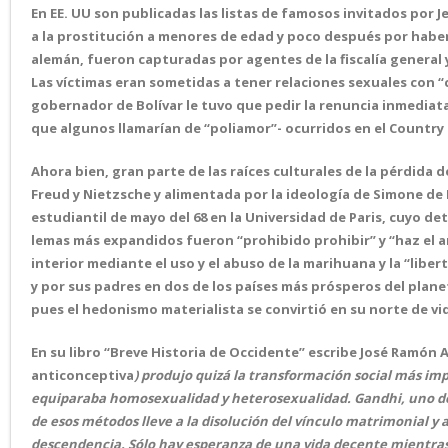
En EE. UU son publicadas las listas de famosos invitados por J
a la prostitución a menores de edad y poco después por haber
alemán, fueron capturadas por agentes de la fiscalía general 
Las víctimas eran sometidas a tener relaciones sexuales con “
gobernador de Bolívar le tuvo que pedir la renuncia inmediat
que algunos llamarían de “poliamor”- ocurridos en el Country 
Ahora bien, gran parte de las raíces culturales de la pérdida 
Freud y Nietzsche y alimentada por la ideología de Simone de 
estudiantil de mayo del 68 en la Universidad de Paris, cuyo d
lemas más expandidos fueron “prohibido prohibir” y “haz el a
interior mediante el uso y el abuso de la marihuana y la “lib
y por sus padres en dos de los países más prósperos del planet
pues el hedonismo materialista se convirtió en su norte de vi
En su libro “Breve Historia de Occidente” escribe José Ramón A
anticonceptiva
) produjo quizá la transformación social más imp
equiparaba homosexualidad y heterosexualidad. Gandhi, uno de l
de esos métodos lleve a la disolución del vínculo matrimonial y 
descendencia. Sólo hay esperanza de una vida decente mientras e