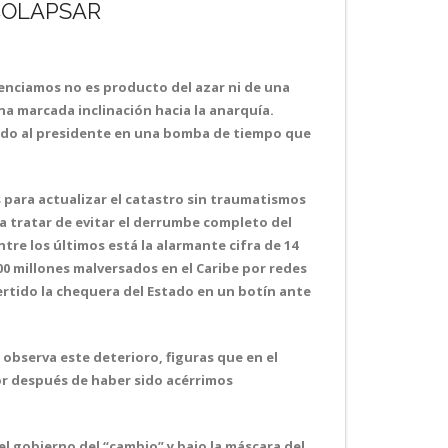
COLAPSAR
senciamos no es producto del azar ni de una
na marcada inclinación hacia la anarquía.
rtido al presidente en una bomba de tiempo que
s para actualizar el catastro sin traumatismos
a tratar de evitar el derrumbe completo del
re los últimos está la alarmante cifra de 14
000 millones malversados en el Caribe por redes
vertido la chequera del Estado en un botín ante
 observa este deterioro, figuras que en el
dor después de haber sido acérrimos
l gobierno del “cambio” y bajo la máscara del