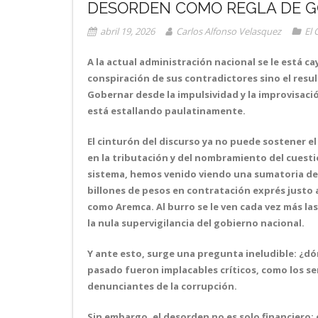
DESORDEN COMO REGLA DE G
abril 19, 2026
Carlos Alfonso Velasquez
El 
A la actual administración nacional se le está 
conspiración de sus contradictores sino el resu
Gobernar desde la impulsividad y la improvisaci
está estallando paulatinamente.
El cinturón del discurso ya no puede sostener el
en la tributación y del nombramiento del cuest
sistema, hemos venido viendo una sumatoria de e
billones de pesos en contratación exprés justo an
como Aremca. Al burro se le ven cada vez más las
la nula supervigilancia del gobierno nacional.
Y ante esto, surge una pregunta ineludible: ¿dón
pasado fueron implacables críticos, como los se
denunciantes de la corrupción.
Sin embargo, el desorden no es solo financiero;