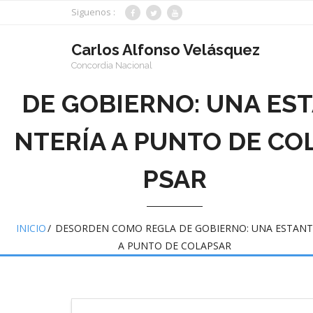
Saltar
Siguenos :
al
contenido
Carlos Alfonso Velásquez
DESORDEN COMO REG
Concordia Nacional
DE GOBIERNO: UNA ES
NTERÍA A PUNTO DE CO
PSAR
INICIO
/
DESORDEN COMO REGLA DE GOBIERNO: UNA ESTANT
A PUNTO DE COLAPSAR