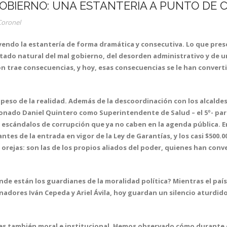
OBIERNO: UNA ESTANTERÍA A PUNTO DE 
Coronel
cayendo la estantería de forma dramática y consecutiva. Lo que pre
ltado natural del mal gobierno, del desorden administrativo y de u
ón trae consecuencias, y hoy, esas consecuencias se le han conve
 peso de la realidad. Además de la descoordinación con los alcalde
ionado Daniel Quintero como Superintendente de Salud – el 5º- par
scándalos de corrupción que ya no caben en la agenda pública. Ent
tes de la entrada en vigor de la Ley de Garantías, y los casi $500.
 orejas: son las de los propios aliados del poder, quienes han con
de están los guardianes de la moralidad política? Mientras el país
nadores Iván Cepeda y Ariel Ávila, hoy guardan un silencio aturdi
 es también moral e institucional. Hemos observado cómo durante e