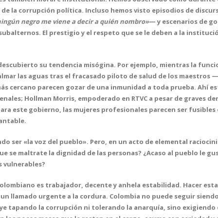
e la corrupción política. Incluso hemos visto episodios de discu
ingún negro me viene a decir a quién nombro»
— y escenarios de g
subalternos. El prestigio y el respeto que se le deben a la instituc
 descubierto su tendencia misógina. Por ejemplo, mientras la funci
calmar las aguas tras el fracasado piloto de salud de los maestros 
más cercano parecen gozar de una inmunidad a toda prueba. Ahí est
enales; Hollman Morris, empoderado en RTVC a pesar de graves den
ra este gobierno, las mujeres profesionales parecen ser fusibles
antable.
ando ser «la voz del pueblo». Pero, en un acto de elemental racioc
que se maltrate la dignidad de las personas? ¿Acaso al pueblo le g
s vulnerables?
lombiano es trabajador, decente y anhela estabilidad. Hacer esta
e un llamado urgente a la cordura. Colombia no puede seguir siendo
ye tapando la corrupción ni tolerando la anarquía, sino exigiendo 