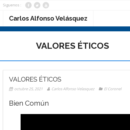
Saltar
Siguenos :
al
contenido
Carlos Alfonso Velásquez
VALORES ÉTICOS
VALORES ÉTICOS
octubre 25, 2021
Carlos Alfonso Velasquez
El Coronel
Bien Común