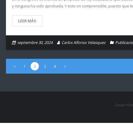
y ninguna ha sido aprobada. Y esto es comprensible, puesto que lega
LEER MÁS
septiembre 30, 2024
Carlos Alfonso Velasquez
Publicaci
1
2
3
4
Desarroll