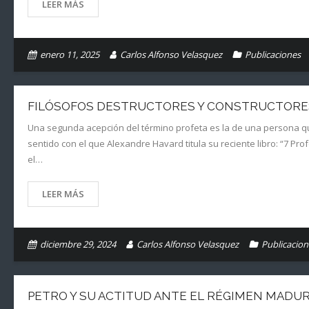
LEER MÁS
enero 11, 2025
Carlos Alfonso Velasquez
Publicaciones
FILÓSOFOS DESTRUCTORES Y CONSTRUCTORE
Una segunda acepción del término profeta es la de una persona que
sentido con el que Alexandre Havard titula su reciente libro: “7 Pro
el…
LEER MÁS
diciembre 29, 2024
Carlos Alfonso Velasquez
Publicacion
PETRO Y SU ACTITUD ANTE EL RÉGIMEN MADU