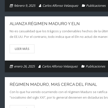
febrero 9, 2025
Carlos Alfonso Velasquez
Publicaciones
ALIANZA RÉGIMEN MADURO Y ELN
No es casualidad que los trágicos y condenables hechos de la úl
de EE.UU. Por el contrario, todo indica que el Eln no actuó de mane
LEER MÁS
enero 26, 2025
Carlos Alfonso Velasquez
Publicaciones
RÉGIMEN MADURO, MAS CERCA DEL FINAL
Con lo que ha venido ocurriendo con el régimen Maduro se ratifica
“socialismo del siglo XXI”, por lo general devienen en dictaduras 