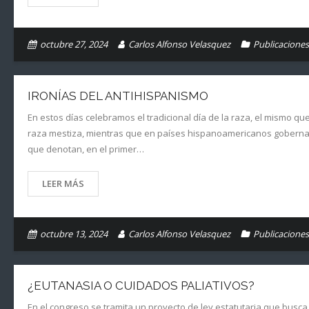
octubre 27, 2024
Carlos Alfonso Velasquez
Publicaciones
IRONÍAS DEL ANTIHISPANISMO
En estos días celebramos el tradicional día de la raza, el mismo q
raza mestiza, mientras que en países hispanoamericanos gobernad
que denotan, en el primer…
LEER MÁS
octubre 13, 2024
Carlos Alfonso Velasquez
Publicaciones
¿EUTANASIA O CUIDADOS PALIATIVOS?
En el congreso se tramita un proyecto de ley estatutaria que busc