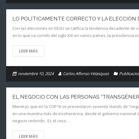
LO POLÍTICAMENTE CORRECTO Y LA ELECCIÓN
Con las elecciones en EEUU se ratifica la tendencia decadente de o
en lo que va corrido del siglo XXI en varios países, la presidencia 
LEER MÁS
noviembre 10, 2024
Carlos Alfonso Velasquez
Publicacio
EL NEGOCIO CON LAS PERSONAS “TRANSGÉNER
Mientras que en la COP16 se presentaron sesenta stands de “negoc
en una muestra más de incoherencia, desde el gobierno nacional 
negocio redondo. Es el caso…
LEER MÁS