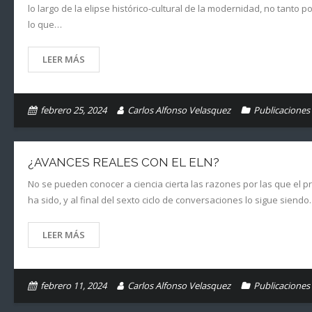
lo largo de la elipse histórico-cultural de la modernidad, no tanto
lo que…
LEER MÁS
febrero 25, 2024
Carlos Alfonso Velasquez
Publicaciones
¿AVANCES REALES CON EL ELN?
No se pueden conocer a ciencia cierta las razones por las que el pr
ha sido, y al final del sexto ciclo de conversaciones lo sigue si
LEER MÁS
febrero 11, 2024
Carlos Alfonso Velasquez
Publicaciones