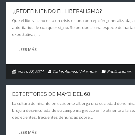
¿REDEFINIENDO EL LIBERALISMO?
Que el liberalismo está en crisis es una percepción generalizada,
autoritarios de cualquier signo. Se percibe sí una especie de hart
expectativas,…
LEER MÁS
enero 28, 2024
Carlos Alfonso Velasquez
Publicaciones
ESTERTORES DE MAYO DEL 68
La cultura dominante en occidente alberga una sociedad denominada 
brújula desvinculada de su campo magnético en lo atinente a la se
decrecientes, frecuentes denuncias sobre…
LEER MÁS