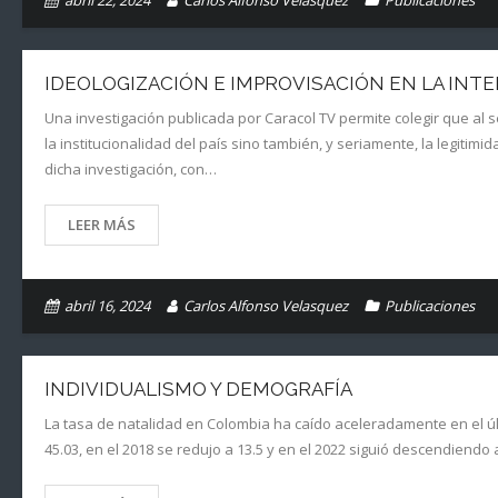
abril 22, 2024
Carlos Alfonso Velasquez
Publicaciones
IDEOLOGIZACIÓN E IMPROVISACIÓN EN LA INTE
Una investigación publicada por Caracol TV permite colegir que al se
la institucionalidad del país sino también, y seriamente, la legitim
dicha investigación, con…
LEER MÁS
abril 16, 2024
Carlos Alfonso Velasquez
Publicaciones
INDIVIDUALISMO Y DEMOGRAFÍA
La tasa de natalidad en Colombia ha caído aceleradamente en el úl
45.03, en el 2018 se redujo a 13.5 y en el 2022 siguió descendien