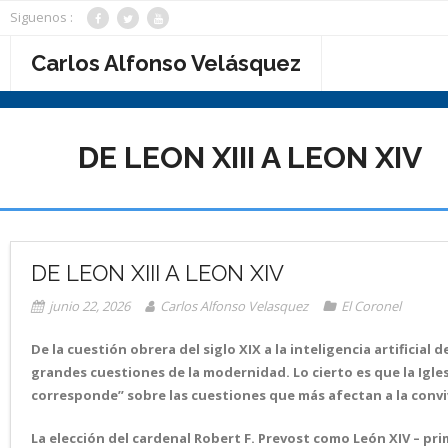
Saltar
Siguenos :
al
contenido
Carlos Alfonso Velásquez
DE LEON XIII A LEON XIV
DE LEON XIII A LEON XIV
junio 22, 2026
Carlos Alfonso Velasquez
El Coronel
De la cuestión obrera del siglo XIX a la inteligencia artificial
grandes cuestiones de la modernidad. Lo cierto es que la Igles
corresponde” sobre las cuestiones que más afectan a la conv
La elección del cardenal Robert F. Prevost como León XIV – pri