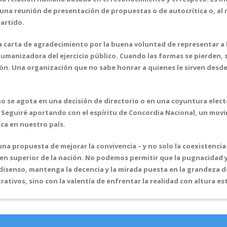
 una reunión de presentación de propuestas o de autocrítica o, a
partido.
 carta de agradecimiento por la buena voluntad de representar a l
anizadora del ejercicio público. Cuando las formas se pierden, se 
ión. Una organización que no sabe honrar a quienes le sirven desde 
o se agota en una decisión de directorio o en una coyuntura elect
. Seguiré aportando con el espíritu de Concordia Nacional, un movi
ica en nuestro país.
na propuesta de mejorar la convivencia – y no solo la coexistencia-
ien superior de la nación. No podemos permitir que la pugnacidad y
disenso, mantenga la decencia y la mirada puesta en la grandeza de
ativos, sino con la valentía de enfrentar la realidad con altura e