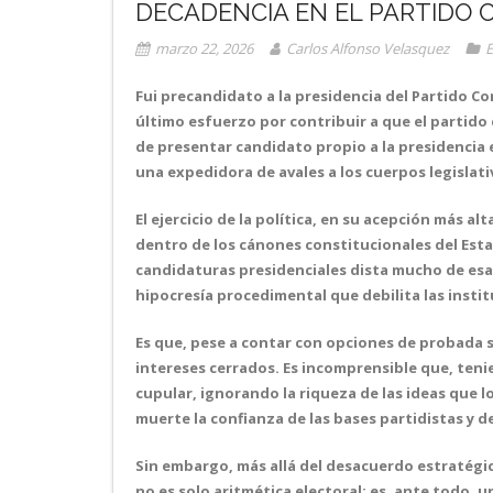
DECADENCIA EN EL PARTIDO
marzo 22, 2026
Carlos Alfonso Velasquez
E
Fui precandidato a la presidencia del Partido C
último esfuerzo por contribuir a que el partido 
de presentar candidato propio a la presidencia e
una expedidora de avales a los cuerpos legislati
El ejercicio de la política, en su acepción más a
dentro de los cánones constitucionales del Est
candidaturas presidenciales dista mucho de esa
hipocresía procedimental que debilita las instit
Es que, pese a contar con opciones de probada so
intereses cerrados. Es incomprensible que, teni
cupular, ignorando la riqueza de las ideas que 
muerte la confianza de las bases partidistas y 
Sin embargo, más allá del desacuerdo estratégico
no es solo aritmética electoral; es, ante todo, 