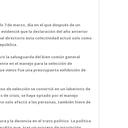
do 7 de marzo, día en el que después de un
 evidencié que la declaración del año anterior
ual directorio esta colectividad actuó solo como
 República.
n y/o la salvaguarda del bien común general
nte en el manejo para la selección de
 que vimos fue una preocupante exhibición de
eso de selección se convirtió en un laberinto de
s de crisis, se haya optado por el manejo
no solo afectó a las personas, también hiere de
 y la decencia en el trato político. La política
naudito que, tras un proceso de inscripción