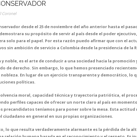
 CONSERVADOR
l Coronel
onservador desde el 25 de noviembre del año anterior hasta el pasa
demostrara su propósito de servir al país desde el poder ejecutivo,
ra solo para el papel. Por esta razón puedo afirmar que con el act
vos sin ambición de servicio a Colombia desde la presidencia de la
lta y noble, es el arte de conducir a una sociedad hacia la promoció
ado de derecho. Sin embargo, lo que hemos presenciado recienteme
 nobleza. En lugar de un ejercicio transparente y democrático, lo
uciones políticas.
lvencia moral, capacidad técnica y trayectoria patriótica, el proc
endo perfiles capaces de ofrecer un norte claro al país en momento
los precandidatos teníamos para poner sobre la mesa. Esta actitud 
del ciudadano en general en sus propias organizaciones.
, lo que resulta verdaderamente alarmante es la pérdida de la altura
una relación humana basada en el reconocimiento y el respeto. Es i