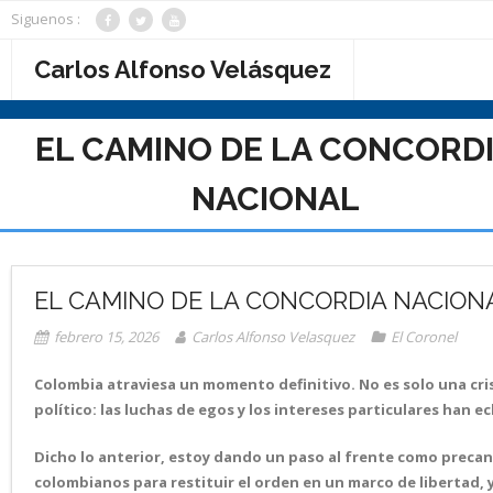
Saltar
Siguenos :
al
contenido
Carlos Alfonso Velásquez
EL CAMINO DE LA CONCORD
NACIONAL
EL CAMINO DE LA CONCORDIA NACION
febrero 15, 2026
Carlos Alfonso Velasquez
El Coronel
Colombia atraviesa un momento definitivo. No es solo una cri
político: las luchas de egos y los intereses particulares han 
Dicho lo anterior, estoy dando un paso al frente como precandi
colombianos para restituir el orden en un marco de libertad, y