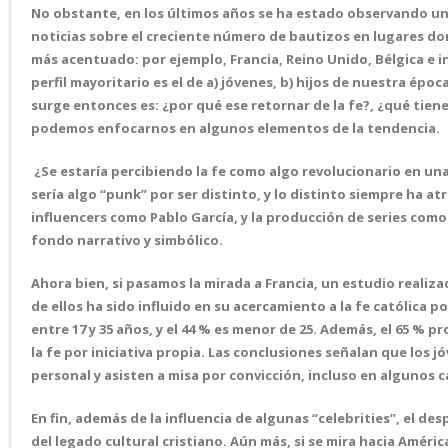
No obstante, en los últimos años se ha estado observando una
noticias sobre el creciente número de bautizos en lugares d
más acentuado: por ejemplo, Francia, Reino Unido, Bélgica e in
perfil mayoritario es el de a) jóvenes, b) hijos de nuestra é
surge entonces es: ¿por qué ese retornar de la fe?, ¿qué tiene
podemos enfocarnos en algunos elementos de la tendencia.
¿Se estaría percibiendo la fe como algo revolucionario en una s
sería algo “punk” por ser distinto, y lo distinto siempre ha a
influencers como Pablo García, y la producción de series como
fondo narrativo y simbólico.
Ahora bien, si pasamos la mirada a Francia, un estudio realiz
de ellos ha sido influido en su acercamiento a la fe católica po
entre 17 y 35 años, y el 44 % es menor de 25. Además, el 65 %
la fe por iniciativa propia. Las conclusiones señalan que los 
personal y asisten a misa por convicción, incluso en algunos c
En fin, además de la influencia de algunas “celebrities”, el 
del legado cultural cristiano. Aún más, si se mira hacia Am