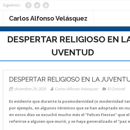
Saltar
Siguenos :
al
contenido
Carlos Alfonso Velásquez
DESPERTAR RELIGIOSO EN LA
UVENTUD
DESPERTAR RELIGIOSO EN LA JUVENT
diciembre 29, 2025
Carlos Alfonso Velasquez
El Coronel
Es evidente que durante la posmodernidad (o modernidad tardía
por ejemplo, en algunos términos que se han adoptado en nues
en estos días se escuchó mucho más el “Felices Fiestas” que e
referirse a alguien que murió, y se haya generalizado el “paz 