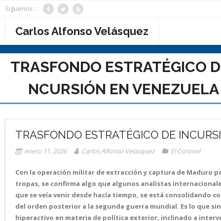
Saltar
Siguenos :
al
contenido
Carlos Alfonso Velásquez
TRASFONDO ESTRATÉGICO DE
NCURSIÓN EN VENEZUELA
TRASFONDO ESTRATÉGICO DE INCURS
enero 11, 2026
Carlos Alfonso Velasquez
El Coronel
Con la operación militar de extracción y captura de Maduro p
tropas, se confirma algo que algunos analistas internacionale
que se veía venir desde hacía tiempo, se está consolidando c
del orden posterior a la segunda guerra mundial. Es lo que sin
hiperactivo en materia de política exterior, inclinado a inter