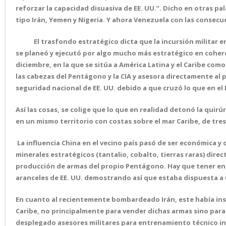
reforzar la capacidad disuasiva de EE. UU.”. Dicho en otras pa
tipo Irán, Yemen y Nigeria. Y ahora Venezuela con las consec
El trasfondo estratégico dicta que la incursión militar en V
se planeó y ejecutó por algo mucho más estratégico en coher
diciembre, en la que se sitúa a América Latina y el Caribe como
las cabezas del Pentágono y la CIA y asesora directamente al 
seguridad nacional de EE. UU. debido a que cruzó lo que en el 
Así las cosas, se colige que lo que en realidad detonó la quir
en un mismo territorio con costas sobre el mar Caribe, de tres 
La influencia China en el vecino país pasó de ser económica 
minerales estratégicos (tantalio, cobalto, tierras raras) dir
producción de armas del propio Pentágono. Hay que tener en me
aranceles de EE. UU. demostrando así que estaba dispuesta a 
En cuanto al recientemente bombardeado Irán, este había inst
Caribe, no principalmente para vender dichas armas sino para 
desplegado asesores militares para entrenamiento técnico in