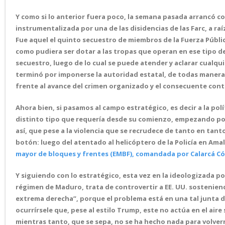
Y como si lo anterior fuera poco, la semana pasada arrancó co
instrumentalizada por una de las disidencias de las Farc, a ra
Fue aquel el quinto secuestro de miembros de la Fuerza Públi
como pudiera ser dotar a las tropas que operan en ese tipo d
secuestro, luego de lo cual se puede atender y aclarar cualqu
terminó por imponerse la autoridad estatal, de todas maneras f
frente al avance del crimen organizado y el consecuente contro
Ahora bien, si pasamos al campo estratégico, es decir a la pol
distinto tipo que requería desde su comienzo, empezando por
así, que pese a la violencia que se recrudece de tanto en tant
botón: luego del atentado al helicóptero de la Policía en Ama
mayor de bloques y frentes (EMBF), comandada por Calarcá C
Y siguiendo con lo estratégico, esta vez en la ideologizada po
régimen de Maduro, trata de controvertir a EE. UU. sosteniendo
extrema derecha”, porque el problema está en una tal junta d
ocurrírsele que, pese al estilo Trump, este no actúa en el aire
mientras tanto, que se sepa, no se ha hecho nada para volvern