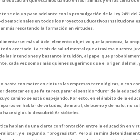
la educación que estamos dando en las familias y en los centros e
e se dio un paso adelante con la promulgación de la Ley 2491 del 2
ioemocionales en todos los Proyectos Educativos Institucionales 
r más rescatando la formación en virtudes.
roalimentarse: más allá del elemento objetivo que la provoca, la pr
l todo acertado. La crisis de salud mental que atraviesa nuestra ju
de las intenciones y bastante intuición, al papel que probablement
ante, cada vez somos más quienes sugerimos que el origen del mal, 
la no basta con meter en cintura las empresas tecnológicas, o con co
r destacar es que falta recuperar el sentido “duro” de la educaci
 cuyo camino se está despejando. Por esto, en el ámbito de la educ
paros en hablar de virtudes, de moral, de bueno y de malo, no sol
 hace siglos lo descubrió Aristóteles.
tica hablan de una cierta confrontación entre la educación en virt
ralista”, y el segundo, “progresista”. Pero si se mira detenidamen