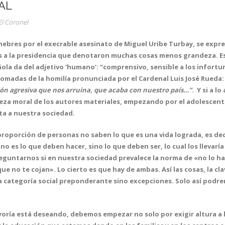
AL
El Coronel
únebres por el execrable asesinato de Miguel Uribe Turbay, se expr
es a la presidencia que denotaron muchas cosas menos grandeza. Es
ñola da del adjetivo ‘humano’: “comprensivo, sensible a los infort
 tomadas de la homilía pronunciada por el Cardenal Luis José Rueda
ón agresiva que nos arruina, que acaba con nuestro país…”
. Y si a 
reza moral de los autores materiales, empezando por el adolescent
cta a nuestra sociedad.
roporción de personas no saben lo que es una vida lograda, es decir
 no es lo que deben hacer, sino lo que deben ser, lo cual los lleva
eguntarnos si en nuestra sociedad prevalece la norma de «no lo h
que no te cojan». Lo cierto es que hay de ambas. Así las cosas, la
a categoría social preponderante sino excepciones. Solo así podr
yoría está deseando, debemos empezar no solo por exigir altura a los