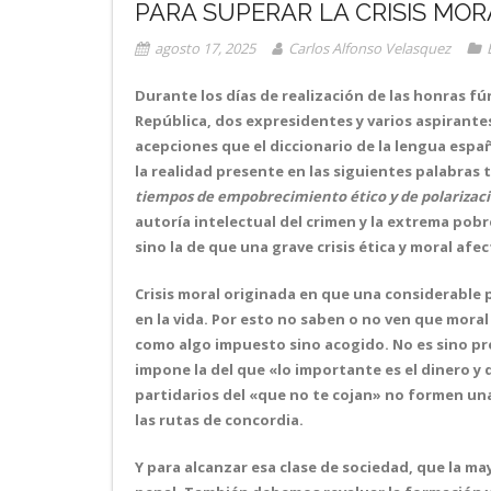
PARA SUPERAR LA CRISIS MOR
agosto 17, 2025
Carlos Alfonso Velasquez
Durante los días de realización de las honras f
República, dos expresidentes y varios aspirant
acepciones que el diccionario de la lengua espa
la realidad presente en las siguientes palabras
tiempos de empobrecimiento ético y de polarizaci
autoría intelectual del crimen y la extrema pob
sino la de que una grave crisis ética y moral afe
Crisis moral originada en que una considerable p
en la vida. Por esto no saben o no ven que moral
como algo impuesto sino acogido. No es sino pr
impone la del que «lo importante es el dinero y 
partidarios del «que no te cojan» no formen un
las rutas de concordia.
Y para alcanzar esa clase de sociedad, que la ma