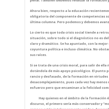
penal. También debemos revaluar la formación y 
Ahora bien, respecto a la educación recientement
obligatoria del componente de competencias soc
última columna. Pero podemos y debemos avanza
Lo cierto es que toda crisis social tiende a ret
situación, sobre todo si el diagnóstico no es de
claro y dramático. Se ha apuntado, con la mejor 
coyuntura política e incluso climática. No obst
sus raíces.
Si se trata de una crisis moral, para salir de el
dotándola de más apoyo psicológico. El punto po
rancio y desfasado, de la formación en virtudes
desacomplejamiento, pues cada vez hay menos re
esfuerzo pero que encaminan a la felicidad como
Hay quienes en el ámbito de la formación é
discurso, el primero sería más conservador y “mo