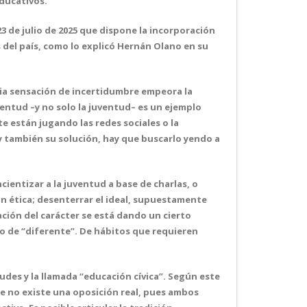
ducativos.
3 de julio de 2025 que dispone la incorporación
del país, como lo explicó Hernán Olano en su
opia sensación de incertidumbre empeora la
ventud –y no solo la juventud– es un ejemplo
e están jugando las redes sociales o la
y también su solución, hay que buscarlo yendo a
ncientizar a la juventud a base de charlas, o
ón ética; desenterrar el ideal, supuestamente
ación del carácter se está dando un cierto
o de “diferente”. De hábitos que requieren
udes y la llamada “educación cívica”. Según este
te no existe una oposición real, pues ambos