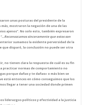
esaron unas posturas del presidente de la
 más, mostraron la negación de una de las
unios ajenos”. No solo esto, también expresaron
:
“…Reconozcamos sinceramente que estos son
lo anterior sumamos la evidente perversidad de la
e que disparó, la conclusión no puede ser otra
, no tienen clara la respuesta de cuál es su fin
ría a practicar normas de comportamiento no
agas porque dañas y te dañas» o más bien se
 clave está entonces en cómo conseguimos que los
emos llegar a tener una sociedad donde primen
 liderazgos políticos y efectividad a la justicia