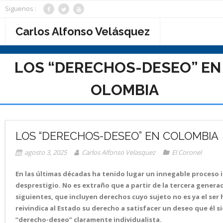
Saltar
Siguenos :
al
contenido
Carlos Alfonso Velásquez
LOS “DERECHOS-DESEO” EN
OLOMBIA
LOS “DERECHOS-DESEO” EN COLOMBIA
agosto 3, 2025
Carlos Alfonso Velasquez
El Coronel
En las últimas décadas ha tenido lugar un innegable proceso 
desprestigio. No es extraño que a partir de la tercera genera
siguientes, que incluyen derechos cuyo sujeto no es ya el ser 
reivindica al Estado su derecho a satisfacer un deseo que él 
“derecho-deseo” claramente individualista.